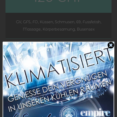
GV, GFS, FO, Küssen, Schmusen, 69, Fussfetish,
Massage, Körperbesamung, Busensex
45 Minuten
200 CHF
180 CHF
GV, GFS, FO, Küssen, Schmusen, 69, Fussfetish,