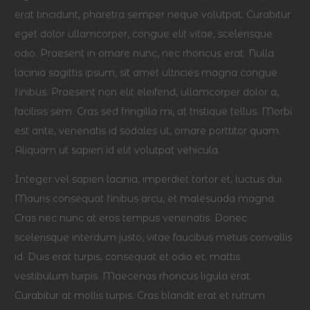
erat tincidunt, pharetra semper neque volutpat. Curabitur
eget dolor ullamcorper, congue elit vitae, scelerisque
odio. Praesent in ornare nunc, nec rhoncus erat. Nulla
lacinia sagittis ipsum, sit amet ultricies magna congue
finibus. Praesent non elit eleifend, ullamcorper dolor a,
facilisis sem. Cras sed fringilla mi, at tristique tellus. Morbi
est ante, venenatis id sodales ut, ornare porttitor quam.
Aliquam ut sapien id elit volutpat vehicula.
Integer vel sapien lacinia, imperdiet tortor et, luctus dui.
Mauris consequat finibus arcu, et malesuada magna.
Cras nec nunc at eros tempus venenatis. Donec
scelerisque interdum justo, vitae faucibus metus convallis
id. Duis erat turpis, consequat et odio et, mattis
vestibulum turpis. Maecenas rhoncus ligula erat.
Curabitur at mollis turpis. Cras blandit erat et rutrum