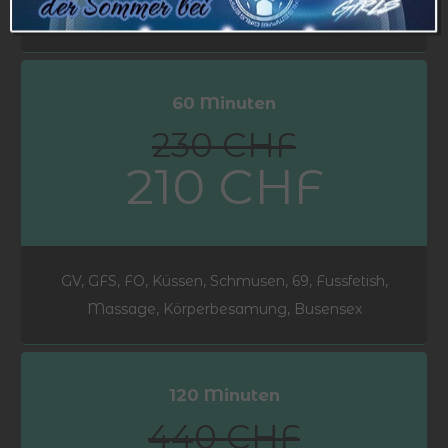
Massage, Körperbesamung, Busensex
60 Minuten
230 CHF
210 CHF
GV, GFS, FO, Küssen, Schmusen, 69, Fussfetish,
Massage, Körperbesamung, Busensex
120 Minuten
440 CHF