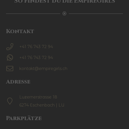
So findest du die EmpireGirls
Kontakt
+41 76 743 72 94
+41 76 743 72 94
kontakt@empiregirls.ch
Adresse
Luzernerstrasse 18
6274 Eschenbach | LU
Parkplätze