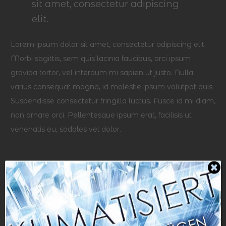
sit amet, consectetur adipiscing
elit.
Lorem ipsum dolor sit amet, consectetur adipiscing elit.
Morbi sagittis, sem quis lacinia faucibus, orci ipsum
gravida tortor, vel interdum mi sapien ut justo. Nulla
varius consequat magna, id molestie ipsum volutpat quis.
Suspendisse consectetur fringilla luctus. Fusce id mi diam,
non ornare orci. Pellentesque ipsum erat, facilisis ut
venenatis eu, sodales vel dolor.
Schreibe einen Kommentar
Deine E-Mail-Adresse wird nicht veröffentlicht.
Erforderliche Felder sind mit
*
markiert